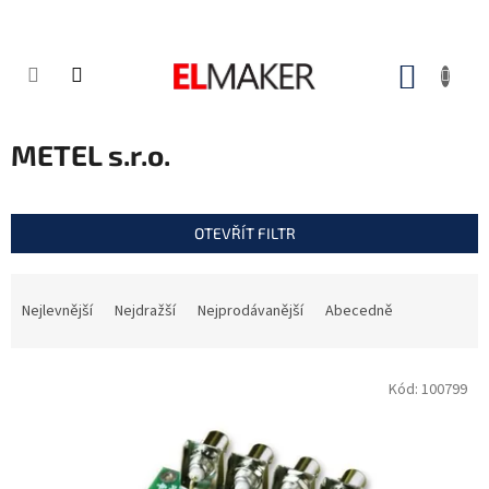
Přejít
na
obsah
NÁKUP
KOŠÍK
METEL s.r.o.
OTEVŘÍT FILTR
Ř
a
Nejlevnější
Nejdražší
Nejprodávanější
Abecedně
z
e
V
n
Kód:
100799
ý
í
p
p
i
r
s
o