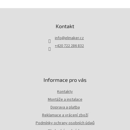
á
d
Z
a
á
c
p
Kontakt
í
a
p
t
r
info
@
elmaker.cz
í
v
+420 722 286 832
k
y
v
ý
p
i
Informace pro vás
s
u
Kontakty
Montáže a instalace
Doprava a platba
Reklamace a vrácení zboží
Podmínky ochrany osobních údajů