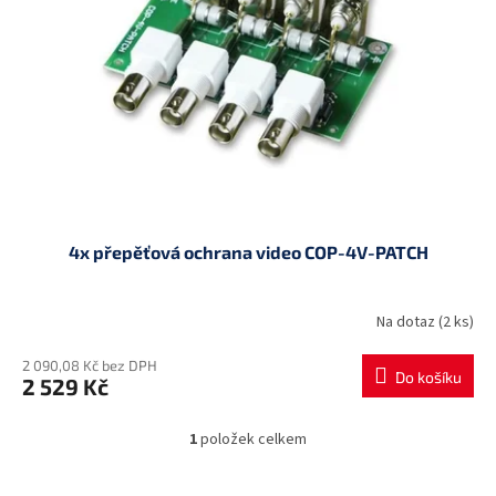
p
d
r
u
o
k
d
t
u
ů
k
t
ů
4x přepěťová ochrana video COP-4V-PATCH
Na dotaz
(2 ks)
2 090,08 Kč bez DPH
Do košíku
2 529 Kč
1
položek celkem
O
v
l