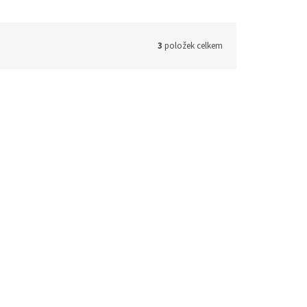
3
položek celkem
739513
Kód:
620738953
nice
ACU-220 Univerzální
ABAX
základnová stanice pro
zení…
bezdrátový systém ABAX2,