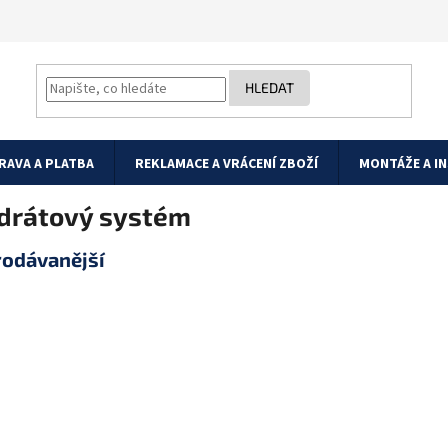
HLEDAT
RAVA A PLATBA
REKLAMACE A VRÁCENÍ ZBOŽÍ
MONTÁŽE A I
drátový systém
rodávanější
HOLDER A Plastový
ACU-280 Zákla
držák modulů ACU-
stanice pro
270, INT-RX-S
bezdrátový sy
a VERSA-MCU pro
ABAX
uchycení do krytu…
2, 48 bezdráto
Na objednávku
zařízení…
Skladem
(>5 ks)
129 Kč
2 989 Kč