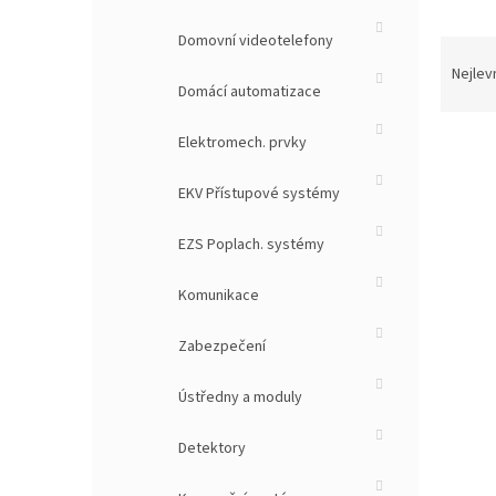
Domovní videotelefony
Ř
a
Nejlev
Domácí automatizace
z
e
Elektromech. prvky
n
í
p
EKV Přístupové systémy
V
r
ý
o
EZS Poplach. systémy
p
d
i
u
Komunikace
s
k
p
t
Zabezpečení
r
ů
o
Ústředny a moduly
d
u
k
Detektory
m
t
a