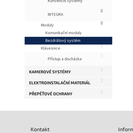
ů
Konvenční systémy
INTEGRA
106,
12
Moduly
Plas
Komunikační moduly
mod
Bezdrátový systém
MCU
Klávesnice
Přístup a docházka
KAMEROVÉ SYSTÉMY
ELEKTROINSTALAČNÍ MATERIÁL
PŘEPĚŤOVÉ OCHRANY
Z
á
p
Kontakt
Infor