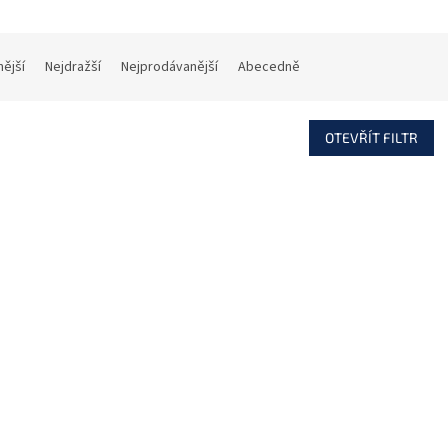
nější
Nejdražší
Nejprodávanější
Abecedně
OTEVŘÍT FILTR
Kód:
652060406
Kód:
620
HOLDER A Plastový držák
ACU-280 Základnová sta
odulů ACU-270, INT-RX-S
pro bezdrátový systém 
 VERSA-MCU pro uchycení
2, 48 bezdrátových zaří