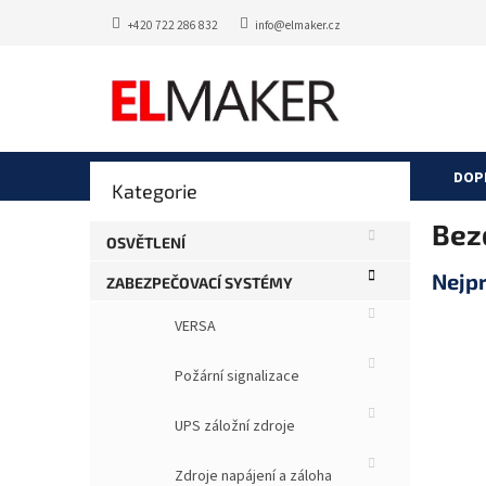
Přejít
+420 722 286 832
info@elmaker.cz
na
obsah
P
DOP
Přeskočit
Kategorie
o
kategorie
s
Bez
t
OSVĚTLENÍ
r
Nejp
ZABEZPEČOVACÍ SYSTÉMY
a
n
VERSA
n
í
Požární signalizace
p
a
UPS záložní zdroje
n
e
Zdroje napájení a záloha
l