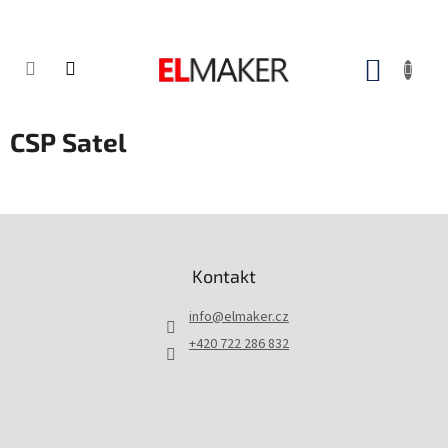
Přejít
na
obsah
NÁKUP
KOŠÍK
CSP Satel
Z
á
p
Kontakt
a
t
info
@
elmaker.cz
í
+420 722 286 832