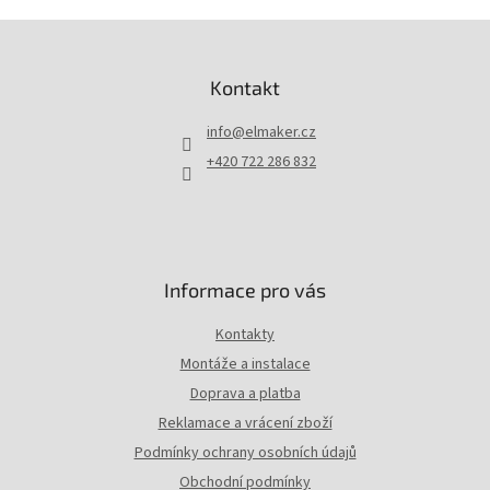
Z
á
p
Kontakt
a
t
info
@
elmaker.cz
í
+420 722 286 832
Informace pro vás
Kontakty
Montáže a instalace
Doprava a platba
Reklamace a vrácení zboží
Podmínky ochrany osobních údajů
Obchodní podmínky