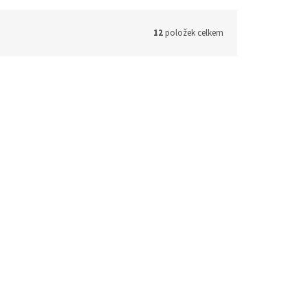
12
položek celkem
103244
Kód:
103092
Vyvazovací panel 19" 1U BK
8
ocelový VP-01 VP-1-1-00-B
(>5 ks)
Skladem
(>5 ks)