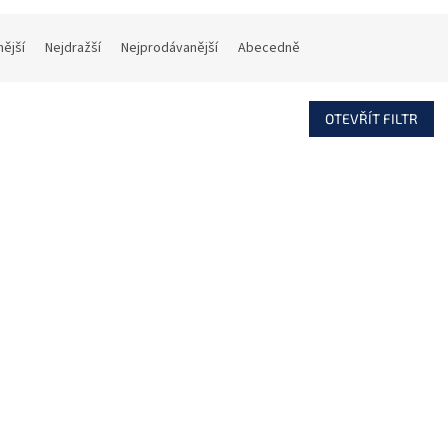
nější
Nejdražší
Nejprodávanější
Abecedně
OTEVŘÍT FILTR
Kód:
103243
Kód:
Vyvazovací háček D1
Vyvazovací háček D1
40x40mm, VH-D1-44
40x80mm, VH-D1-4
Na dotaz
(3 ks)
Na dotaz