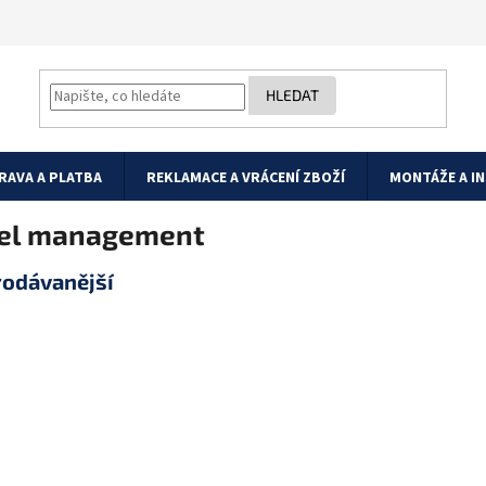
HLEDAT
RAVA A PLATBA
REKLAMACE A VRÁCENÍ ZBOŽÍ
MONTÁŽE A I
el management
rodávanější
Vyvazovací panel 1U
Vertikální
RAL 7035, plastový
vyvazovací žla
CMP4 VP-5-1-PO-B
kovový pozi
Skladem
(>5 ks)
120x50mm, V
219 Kč
KOV-45
Skladem
(>5 ks)
1 299 Kč