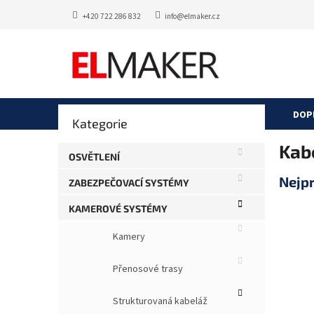
Přejít
+420 722 286 832
info@elmaker.cz
na
obsah
P
DOP
Přeskočit
Kategorie
o
kategorie
s
Kab
t
OSVĚTLENÍ
r
Nejp
ZABEZPEČOVACÍ SYSTÉMY
a
n
KAMEROVÉ SYSTÉMY
n
í
Kamery
p
a
Přenosové trasy
n
e
Strukturovaná kabeláž
l