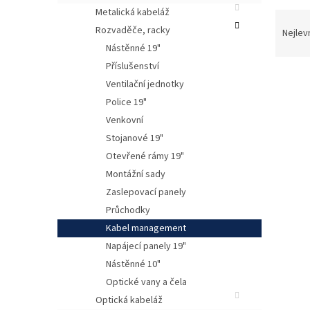
Metalická kabeláž
Ř
Rozvaděče, racky
a
Nejlev
z
Nástěnné 19"
e
Příslušenství
n
Ventilační jednotky
í
Police 19"
p
V
Venkovní
r
ý
o
Stojanové 19"
p
d
Otevřené rámy 19"
i
u
Montážní sady
s
k
p
Zaslepovací panely
t
r
Průchodky
ů
o
Kabel management
d
Napájecí panely 19"
u
Nástěnné 10"
k
t
Optické vany a čela
ů
Optická kabeláž