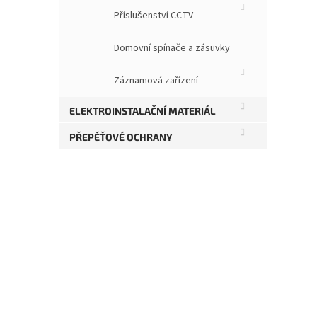
Příslušenství CCTV
23,
29
Domovní spínače a zásuvky
Záznamová zařízení
ELEKTROINSTALAČNÍ MATERIÁL
PŘEPĚŤOVÉ OCHRANY
V
164
19