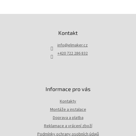
Z
á
p
Kontakt
a
t
info
@
elmaker.cz
í
+420 722 286 832
Informace pro vás
Kontakty
Montáže a instalace
Doprava a platba
Reklamace a vrácení zboží
Podmínky ochrany osobních údajů