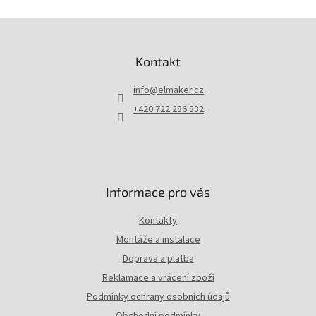
Z
á
p
Kontakt
a
t
info
@
elmaker.cz
í
+420 722 286 832
Informace pro vás
Kontakty
Montáže a instalace
Doprava a platba
Reklamace a vrácení zboží
Podmínky ochrany osobních údajů