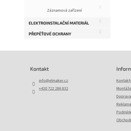
Záznamová zařízení
ELEKTROINSTALAČNÍ MATERIÁL
PŘEPĚŤOVÉ OCHRANY
Z
á
p
Kontakt
Infor
a
t
info
@
elmaker.cz
Kontakt
í
+420 722 286 832
Montáže 
Doprava 
Reklama
Podmínk
Obchodn