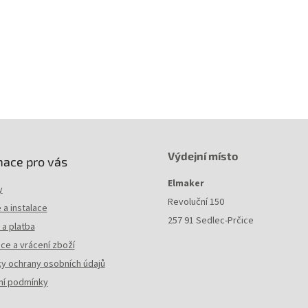
Výdejní místo
mace pro vás
Elmaker
y
Revoluční 150
a instalace
257 91 Sedlec-Prčice
a platba
ce a vrácení zboží
y ochrany osobních údajů
í podmínky