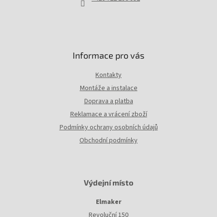
k
y
v
ý
p
i
Informace pro vás
s
u
Kontakty
Montáže a instalace
Doprava a platba
Reklamace a vrácení zboží
Podmínky ochrany osobních údajů
Obchodní podmínky
Výdejní místo
Elmaker
Revoluční 150