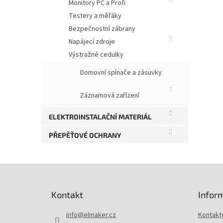
Monitory PC a Profi
Testery a měřáky
Bezpečnostní zábrany
Napájecí zdroje
Výstražné cedulky
Domovní spínače a zásuvky
Záznamová zařízení
ELEKTROINSTALAČNÍ MATERIÁL
PŘEPĚŤOVÉ OCHRANY
Z
á
p
Kontakt
Infor
a
t
info
@
elmaker.cz
Kontakt