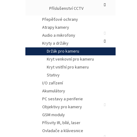
Příslušenství CCTV
Přepěťové ochrany
Atrapy kamery
Audio a mikrofony
Kryty a držáky
Držák pro kameru
Kryt venkovní pro kameru
Kryt vnitřní pro kameru
Stativy
I/O zařízení
Akumulátory
PC sestavy a periferie
Objektivy pro kamery
GSM moduly
Přísvity IR, bílé, laser
Ovladače a klávesnice