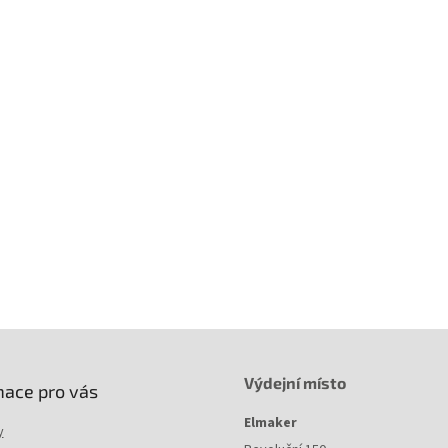
Výdejní místo
mace pro vás
Elmaker
y