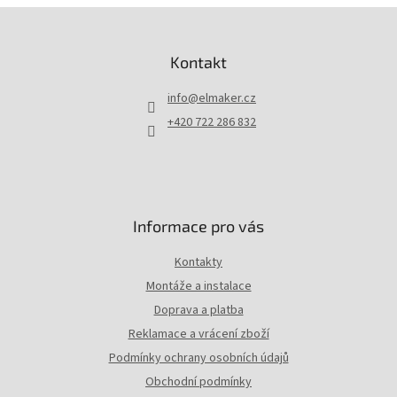
d
Z
a
á
c
p
Kontakt
í
a
p
t
r
info
@
elmaker.cz
í
v
+420 722 286 832
k
y
v
ý
p
i
Informace pro vás
s
u
Kontakty
Montáže a instalace
Doprava a platba
Reklamace a vrácení zboží
Podmínky ochrany osobních údajů
Obchodní podmínky