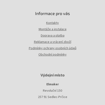
ý
p
i
Informace pro vás
s
u
Kontakty
Montáže a instalace
Doprava a platba
Reklamace a vrácení zboží
Podmínky ochrany osobních údajů
Obchodní podmínky
Výdejní místo
Elmaker
Revoluční 150
257 91 Sedlec-Prčice