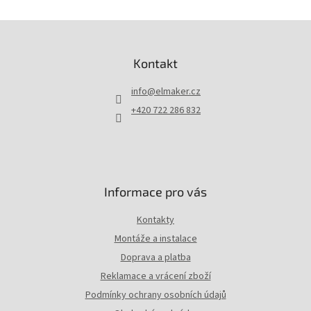
Z
á
p
Kontakt
a
t
info
@
elmaker.cz
í
+420 722 286 832
Informace pro vás
Kontakty
Montáže a instalace
Doprava a platba
Reklamace a vrácení zboží
Podmínky ochrany osobních údajů