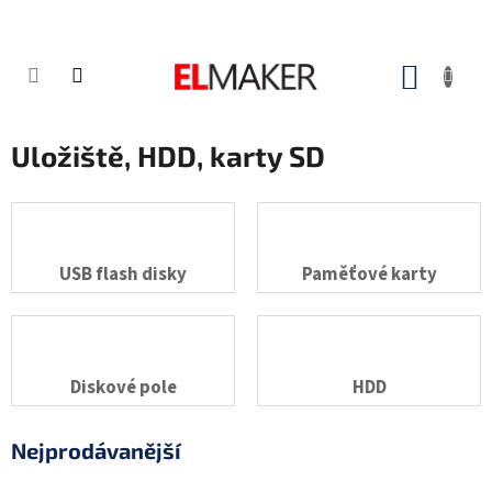
Přejít
na
obsah
NÁKUP
KOŠÍK
Uložiště, HDD, karty SD
USB flash disky
Paměťové karty
Diskové pole
HDD
Nejprodávanější