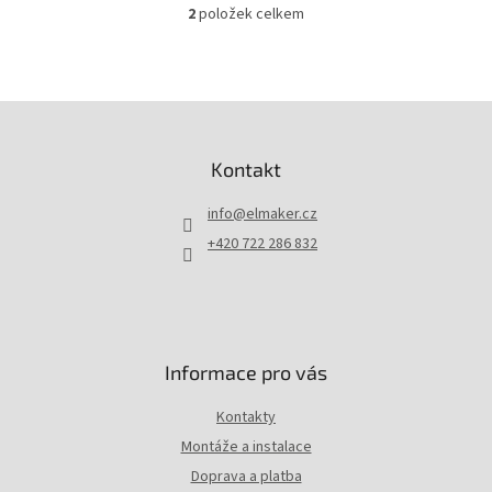
2
položek celkem
O
v
l
á
d
Z
a
á
c
p
Kontakt
í
a
p
t
r
info
@
elmaker.cz
í
v
+420 722 286 832
k
y
v
ý
p
i
Informace pro vás
s
u
Kontakty
Montáže a instalace
Doprava a platba