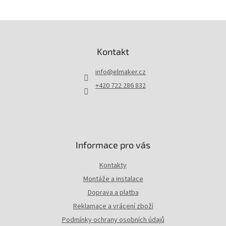
l
á
d
Z
a
á
c
p
Kontakt
í
a
p
t
r
info
@
elmaker.cz
í
v
+420 722 286 832
k
y
v
ý
p
i
Informace pro vás
s
u
Kontakty
Montáže a instalace
Doprava a platba
Reklamace a vrácení zboží
Podmínky ochrany osobních údajů