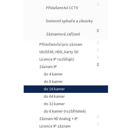
Příslušenství CCTV
Domovní spínače a zásuvky
Záznamová zařízení
Příslušenství pro záznam
Uložiště, HDD, karty SD
Licence IP rozšiřující
Pa
Záznam IP
do 4 kamer
do 8 kamer
Poč
do 16 kamer
Poč
do 64 kamer
Dat
do 32 kamer
Od
do 8 kamer (rozšířitelné)
Záznam HD Analog + IP
Licence IP záznam