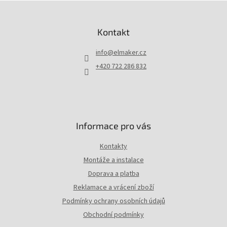
Z
á
p
Kontakt
a
t
info
@
elmaker.cz
í
+420 722 286 832
Informace pro vás
Kontakty
Montáže a instalace
Doprava a platba
Reklamace a vrácení zboží
Podmínky ochrany osobních údajů
Obchodní podmínky