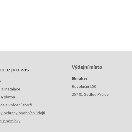
Výdejní místo
mace pro vás
Elmaker
y
Revoluční 150
a instalace
257 91 Sedlec-Prčice
a platba
ce a vrácení zboží
y ochrany osobních údajů
í podmínky