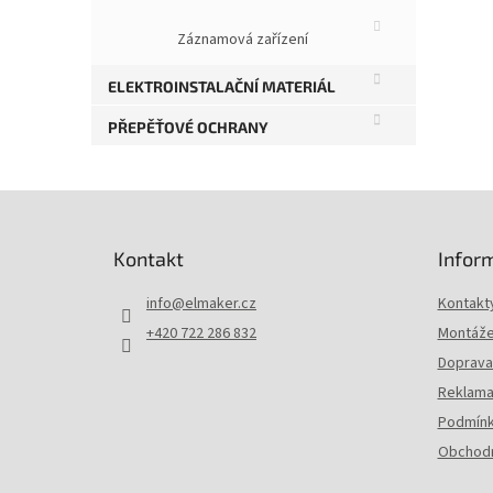
Záznamová zařízení
ELEKTROINSTALAČNÍ MATERIÁL
PŘEPĚŤOVÉ OCHRANY
Z
á
p
Kontakt
Infor
a
t
info
@
elmaker.cz
Kontakt
í
+420 722 286 832
Montáže 
Doprava 
Reklama
Podmínk
Obchodn