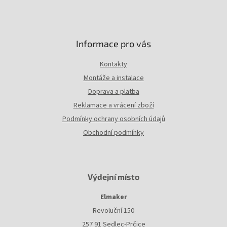
v
ý
p
i
Informace pro vás
s
u
Kontakty
Montáže a instalace
Doprava a platba
Reklamace a vrácení zboží
Podmínky ochrany osobních údajů
Obchodní podmínky
Výdejní místo
Elmaker
Revoluční 150
257 91 Sedlec-Prčice