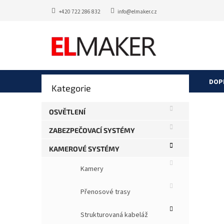
Přejít
+420 722 286 832
info@elmaker.cz
na
obsah
P
DOP
Přeskočit
Kategorie
o
kategorie
s
Poli
t
OSVĚTLENÍ
UP-
r
ZABEZPEČOVACÍ SYSTÉMY
a
103238
n
Průměr
Neohod
KAMEROVÉ SYSTÉMY
n
hodnoce
í
produkt
Kamery
je
p
0,0
a
Přenosové trasy
z
n
5
e
hvězdič
Strukturovaná kabeláž
l