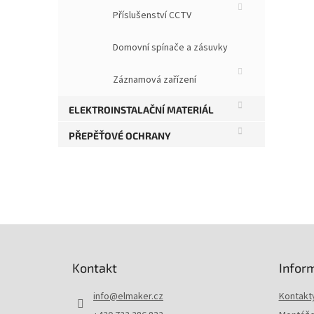
Příslušenství CCTV
Pevn
a 2U
Domovní spínače a zásuvky
zadní
úchy
Záznamová zařízení
Povr
šedé
ELEKTROINSTALAČNÍ MATERIÁL
PŘEPĚŤOVÉ OCHRANY
Z
á
p
Kontakt
Infor
a
t
info
@
elmaker.cz
Kontakt
í