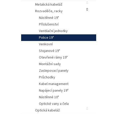
Metalická kabeláž
Rozvaděče, racky
Nástěnné 19"
Příslušenství
Ventilační jednotky
Police 19"
Venkovní
Stojanové 19"
Otevřené rámy 19"
Montážní sady
Poli
Zaslepovací panely
do 1
rámu
Průchodky
Kabel management
Poli
Napájecí panely 19"
Nástěnné 10"
Výš
Optické vany a čela
Optická kabeláž
1