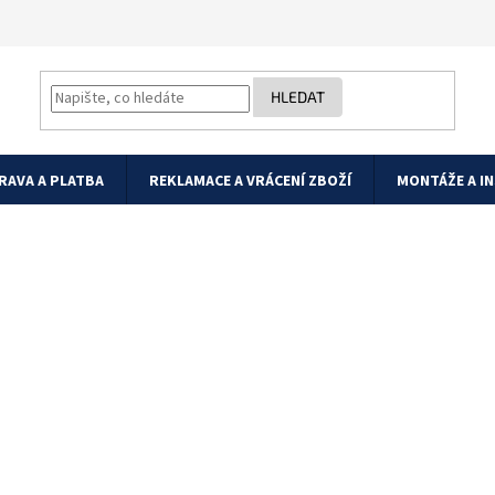
HLEDAT
RAVA A PLATBA
REKLAMACE A VRÁCENÍ ZBOŽÍ
MONTÁŽE A I
ce 19" 1U 350mm pevná RAL 7035 úchy
13-G
né
noceno
Podrobnosti hodnocení
Značka:
Solarix
ní
519
u
428,93 K
Měrná
Skla
cena:
ek.