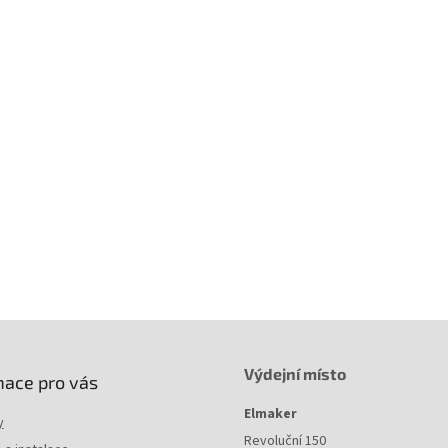
é police se vyrábějí ve standardních hloubkách od 150 do 750 mm a ve výš
. Jsou konstruovány pro uchycení do 19" lišt ve 2 bodech tzn. na přední, po
 lišty, nebo pro uchycení ve 4 bodech na přední i zadní lišty. Při doplnění da
tů je možno police uchytit až v 6 bodech.
chová úprava je provedena práškovou technologií ve standardních barvách
 RAL 7035 nebo černé RAL 9005.
Barva
: šedá
Velikost
: 1U
Hloubka
: 350
Výdejní místo
mace pro vás
Elmaker
y
Revoluční 150