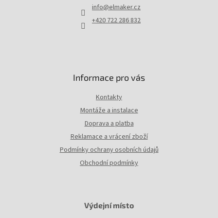
t
info
@
elmaker.cz
í
+420 722 286 832
Informace pro vás
Kontakty
Montáže a instalace
Doprava a platba
Reklamace a vrácení zboží
Podmínky ochrany osobních údajů
Obchodní podmínky
Výdejní místo