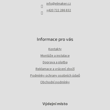
t
info
@
elmaker.cz
í
+420 722 286 832
Informace pro vás
Kontakty
Montáže a instalace
Doprava a platba
Reklamace a vrácení zboží
Podmínky ochrany osobních údajů
Obchodní podmínky
Výdejní místo