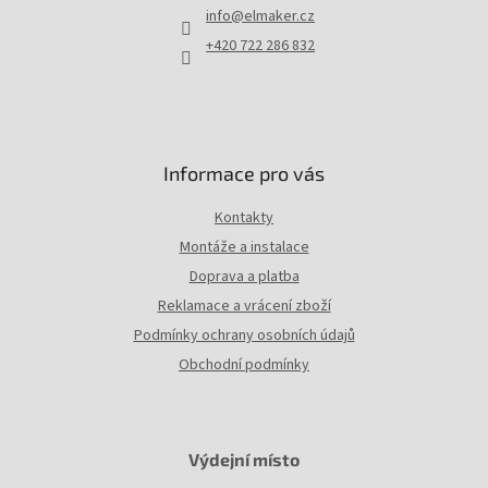
t
info
@
elmaker.cz
í
+420 722 286 832
Informace pro vás
Kontakty
Montáže a instalace
Doprava a platba
Reklamace a vrácení zboží
Podmínky ochrany osobních údajů
Obchodní podmínky
Výdejní místo