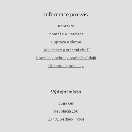
p
i
Informace pro vás
s
u
Kontakty
Montáže a instalace
Doprava a platba
Reklamace a vrácení zboží
Podmínky ochrany osobních údajů
Obchodní podmínky
Výdejní místo
Elmaker
Revoluční 150
257 91 Sedlec-Prčice