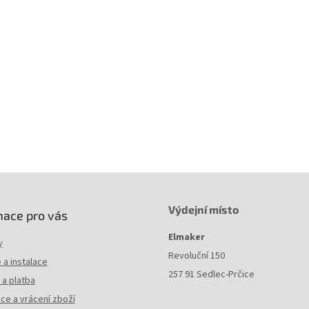
říni je možné přiobjednat velké množství příslušenství, jako jsou záslepky,
zovací panely a mnoho dalších včetně specielního příslušenství na přání zá
Výška
: 9U
Výška
: 490 mm
Šířka
: 600 mm
Hloubka
: 400 mm
Hmotnost
: 19, 5 kg
Barva
: RAL 7035
Výdejní místo
mace pro vás
Elmaker
y
Revoluční 150
a instalace
257 91 Sedlec-Prčice
a platba
ce a vrácení zboží