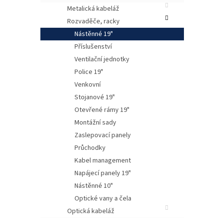
Metalická kabeláž
Rozvaděče, racky
Nástěnné 19"
Příslušenství
Ventilační jednotky
Police 19"
Venkovní
Stojanové 19"
Otevřené rámy 19"
Montážní sady
Nást
Zaslepovací panely
klad
V ho
Průchodky
vnitř
Kabel management
Vstu
Napájecí panely 19"
stra
Dveř
Nástěnné 10"
Optické vany a čela
Vyrá
Optická kabeláž
Výška