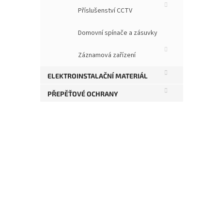
Šířk
Příslušenství CCTV
Hlou
Kons
plec
Domovní spínače a zásuvky
Nosn
stan
Záznamová zařízení
IP kr
stan
Bare
ELEKTROINSTALAČNÍ MATERIÁL
práš
PŘEPĚŤOVÉ OCHRANY
Dve
v pr
Stan
- 1 p
- 1 
- ve
- př
vyla
Uchy
Přís