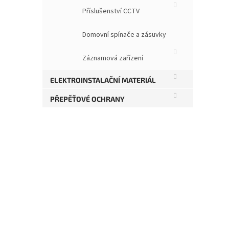
Na sk
Příslušenství CCTV
s dve
úhel 
Domovní spínače a zásuvky
Záznamová zařízení
ELEKTROINSTALAČNÍ MATERIÁL
PŘEPĚŤOVÉ OCHRANY