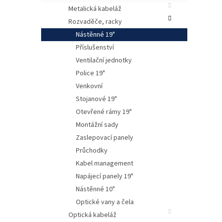
Metalická kabeláž
Rozvaděče, racky
Nástěnné 19"
Příslušenství
Ventilační jednotky
Police 19"
Venkovní
Stojanové 19"
Otevřené rámy 19"
Montážní sady
Mode
Zaslepovací panely
kabe
Průchodky
Rozv
Kabel management
Z če
Napájecí panely 19"
na pa
umís
Nástěnné 10"
Vstu
Optické vany a čela
V za
Optická kabeláž
19" 