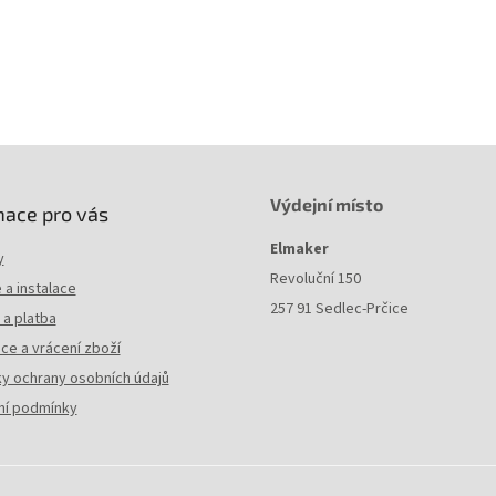
Hmotnost
: 10 kg
Barva
: RAL 7035
Výdejní místo
mace pro vás
Elmaker
y
Revoluční 150
a instalace
257 91 Sedlec-Prčice
a platba
ce a vrácení zboží
y ochrany osobních údajů
í podmínky