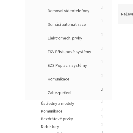
Ř
Domovní videotelefony
a
Nejlev
z
Domácí automatizace
e
n
Elektromech. prvky
í
p
V
EKV Přístupové systémy
r
ý
o
p
d
EZS Poplach. systémy
i
u
s
k
Komunikace
p
t
r
ů
Zabezpečení
o
d
Ústředny a moduly
u
Komunikace
k
Bezdrátové prvky
t
Detektory
ů