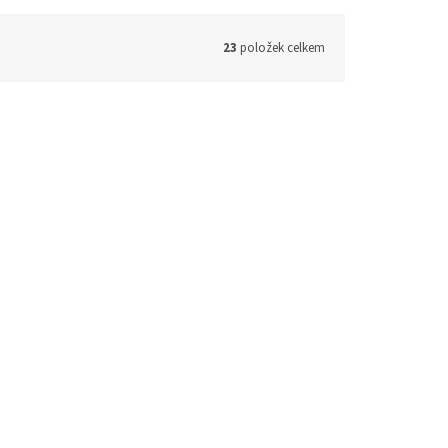
23
položek celkem
009111
Kód:
147009091
SD-3001 BL Venkovní
a
zálohovaná siréna
ou
s magnetodynamickým
(>5 ks)
Na objednávku
měničem