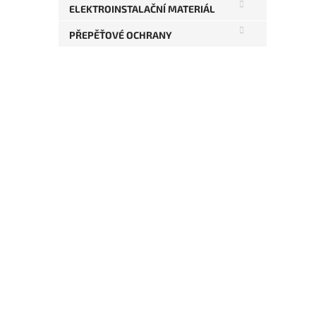
ELEKTROINSTALAČNÍ MATERIÁL
1 33
PŘEPĚŤOVÉ OCHRANY
DP
1 
Siré
zálo
mag