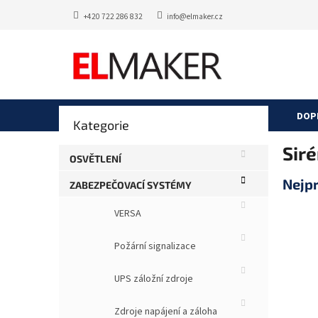
Přejít
+420 722 286 832
info@elmaker.cz
na
obsah
P
DOP
Přeskočit
Kategorie
o
kategorie
s
Sir
t
OSVĚTLENÍ
r
Nejp
ZABEZPEČOVACÍ SYSTÉMY
a
n
VERSA
n
í
Požární signalizace
p
a
UPS záložní zdroje
n
e
Zdroje napájení a záloha
l