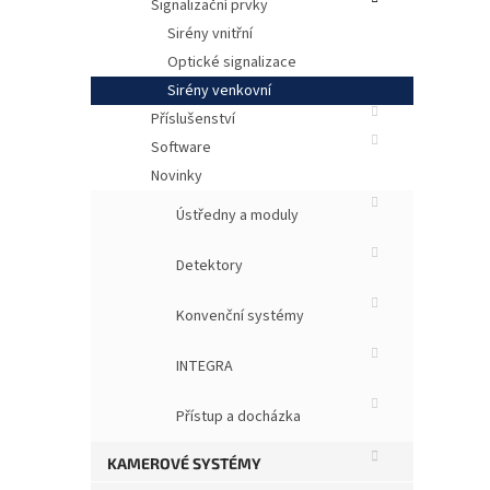
Signalizační prvky
1 26
Sirény vnitřní
DP
Optické signalizace
1 
Sirény venkovní
Siré
Příslušenství
nezá
Software
opti
Novinky
Ústředny a moduly
Detektory
Konvenční systémy
INTEGRA
Přístup a docházka
KAMEROVÉ SYSTÉMY