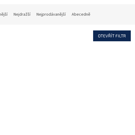
nější
Nejdražší
Nejprodávanější
Abecedně
OTEVŘÍT FILTR
Kód:
147009118
Kód:
147
SP-4003 BL Venkovní
SP-4003 R Venkovní
nezálohovaná siréna
nezálohovaná sirén
s akustickou a optickou
s akustickou a optick
Na objednávku
Skladem
signalizací
signalizací