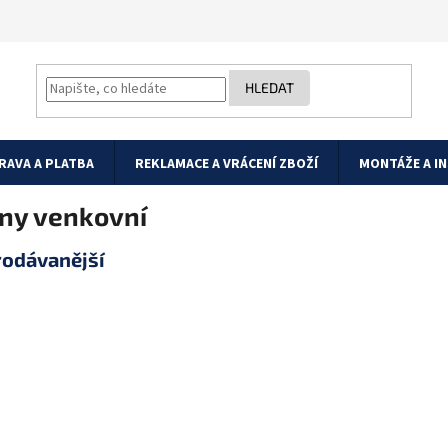
HLEDAT
RAVA A PLATBA
REKLAMACE A VRÁCENÍ ZBOŽÍ
MONTÁŽE A I
ény venkovní
rodávanější
ASP-201 BL
ASP-201 R
Bezdrátová venkovní
Bezdrátová ven
siréna systému
siréna systé
ABAX/ABAX 2, modrá
ABAX/ABA
optická signalizace,…
2, červená opt
Na objednávku
Na objednávku
3 349 Kč
3 349 Kč