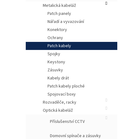
Metalická kabeláž
Patch panely
Nářadí a vyvazování
Konektory
Ochrany
Patch kabely
Spojky
Keystony
Zásuvky
Po
Kabely drát
Patch kabely ploché
Patch
výbo
Spojovací boxy
vyrob
Rozvaděče, racky
sniž
Optická kabeláž
tenký
nebo 
Příslušenství CCTV
použi
AWG 
něko
Domovní spínače a zásuvky