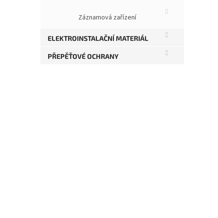
kabel
test
Záznamová zařízení
včet
Te
ELEKTROINSTALAČNÍ MATERIÁL
PŘEPĚŤOVÉ OCHRANY
Kat
Pod
Dél
Bar
Stí
Vod
Izo
Plá
Typ
Typ
Skl