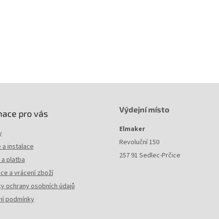
vozní teplota
-20°C až 60°C
imální provozní vhlkost
93%
Výdejní místo
mace pro vás
Elmaker
y
Revoluční 150
a instalace
257 91 Sedlec-Prčice
a platba
ce a vrácení zboží
y ochrany osobních údajů
í podmínky