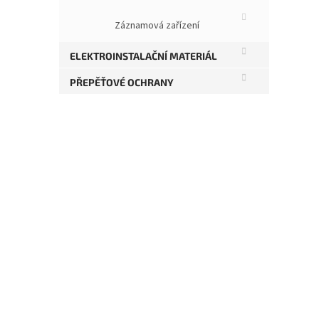
K výr
veli
Záznamová zařízení
délk
bez n
kabe
ELEKTROINSTALAČNÍ MATERIÁL
ople
PŘEPĚŤOVÉ OCHRANY
bez p
kter
Te
Kat
Pod
Dél
Bar
Stí
Vod
Izo
Plá