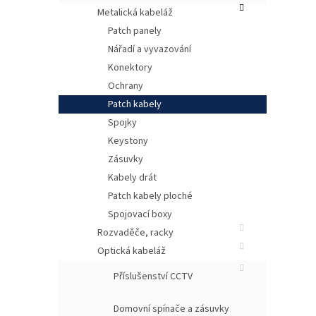
Metalická kabeláž
Patch panely
Nářadí a vyvazování
Konektory
Ochrany
Patch kabely
Spojky
Keystony
Zásuvky
Po
Kabely drát
Patch kabely ploché
Patc
vynik
Spojovací boxy
Způs
Rozvaděče, racky
přen
Optická kabeláž
poža
ISO 1
Příslušenství CCTV
kone
Tato 
jakém
Domovní spínače a zásuvky