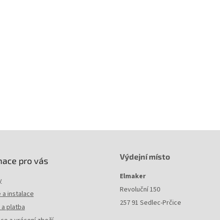
 konektorů
RJ45/RJ45
 ochrany
litá, non-snag-proof
adovací teplota
-20°C až 60°C
vozní teplota
-20°C až 60°C
imální provozní vhlkost
93%
Výdejní místo
mace pro vás
Elmaker
y
Revoluční 150
a instalace
257 91 Sedlec-Prčice
a platba