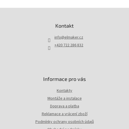
Z
á
p
Kontakt
a
t
info
@
elmaker.cz
í
+420 722 286 832
Informace pro vás
Kontakty
Montáže a instalace
Doprava a platba
Reklamace a vrácení zboží
Podmínky ochrany osobních údajů