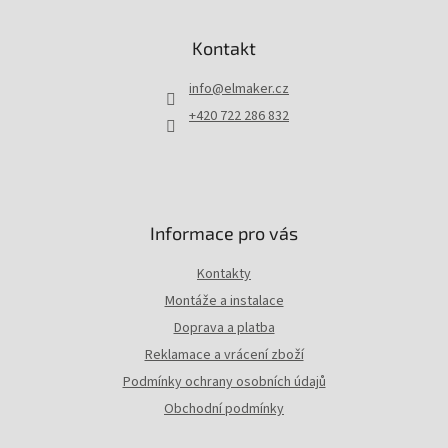
á
p
Kontakt
a
t
info
@
elmaker.cz
í
+420 722 286 832
Informace pro vás
Kontakty
Montáže a instalace
Doprava a platba
Reklamace a vrácení zboží
Podmínky ochrany osobních údajů
Obchodní podmínky