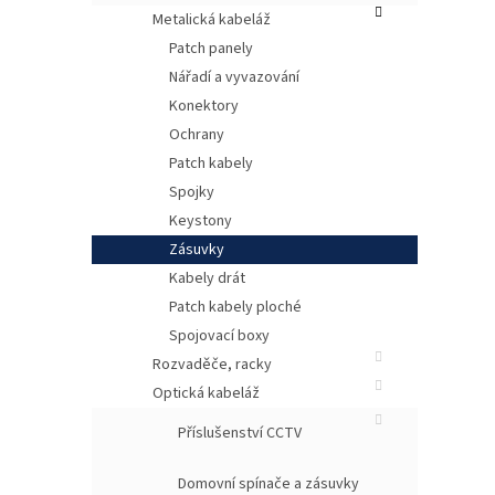
Metalická kabeláž
Patch panely
Nářadí a vyvazování
Konektory
Ochrany
Patch kabely
Spojky
Keystony
Zásuvky
Po
Kabely drát
Patch kabely ploché
Tato
insta
Spojovací boxy
ozna
Rozvaděče, racky
nebo
Optická kabeláž
prob
5017
Příslušenství CCTV
velm
které
urče
Domovní spínače a zásuvky