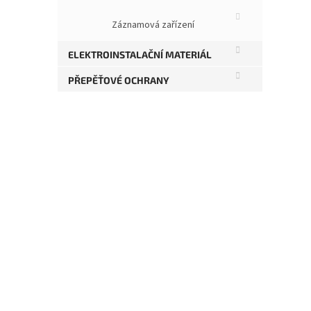
Te
Záznamová zařízení
Kat
ELEKTROINSTALAČNÍ MATERIÁL
Pod
PŘEPĚŤOVÉ OCHRANY
Poč
Stí
Urč
Mod
Min
Kry
Svo
Min
Vel
Mat
Bar