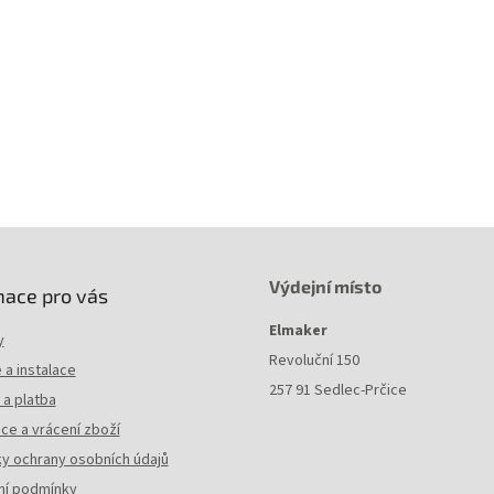
adovací teplota
-40 až 70°C
vozní teplota
-10 až 60°C
. provozní vlhkost
93%
Výdejní místo
mace pro vás
Elmaker
y
Revoluční 150
a instalace
257 91 Sedlec-Prčice
a platba
ce a vrácení zboží
y ochrany osobních údajů
í podmínky