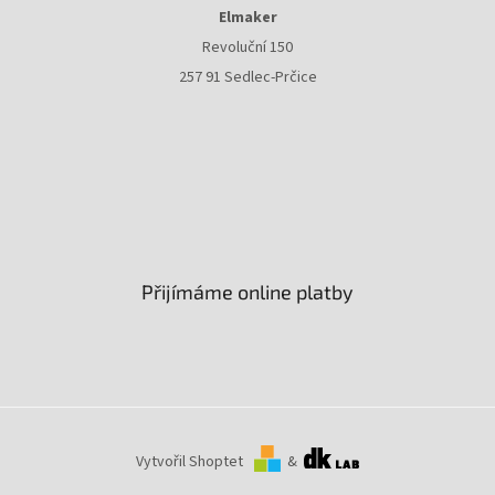
Elmaker
Revoluční 150
257 91 Sedlec-Prčice
Přijímáme online platby
Vytvořil Shoptet
&