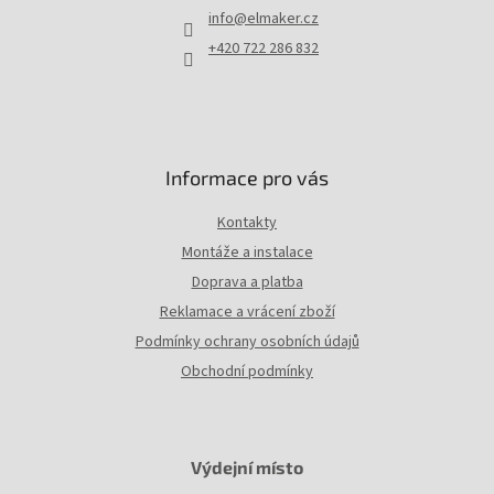
t
info
@
elmaker.cz
í
+420 722 286 832
Informace pro vás
Kontakty
Montáže a instalace
Doprava a platba
Reklamace a vrácení zboží
Podmínky ochrany osobních údajů
Obchodní podmínky
Výdejní místo