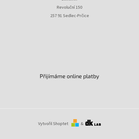
Revoluční 150
257 91 Sedlec-Prčice
Přijímáme online platby
Vytvořil Shoptet
&