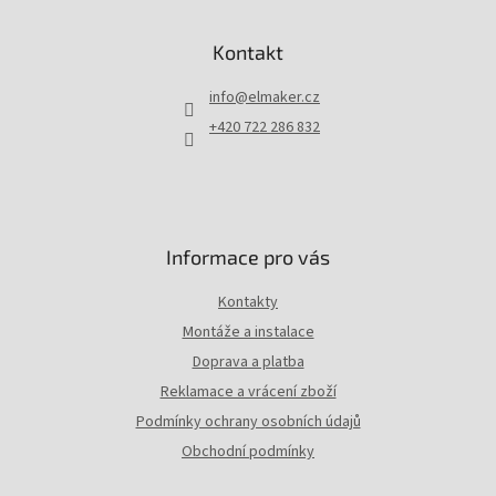
á
p
Kontakt
a
t
info
@
elmaker.cz
í
+420 722 286 832
Informace pro vás
Kontakty
Montáže a instalace
Doprava a platba
Reklamace a vrácení zboží
Podmínky ochrany osobních údajů
Obchodní podmínky