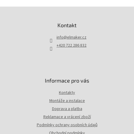
Z
á
p
Kontakt
a
t
info
@
elmaker.cz
í
+420 722 286 832
Informace pro vás
Kontakty
Montáže a instalace
Doprava a platba
Reklamace a vrácení zboží
Podmínky ochrany osobních údajů
Obchodní podmínky