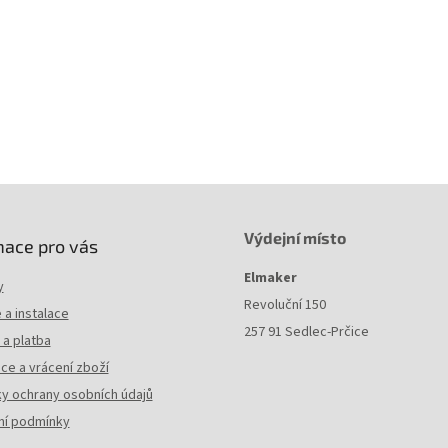
Výdejní místo
mace pro vás
Elmaker
y
Revoluční 150
a instalace
257 91 Sedlec-Prčice
a platba
ce a vrácení zboží
y ochrany osobních údajů
í podmínky