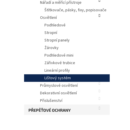
Nářadí a měřící přístroje
Štítkovače, pásky, fixy, popisovače
Osvětlení
Podhledové
Stropní
Stropní panely
Žárovky
Podhledové mini
Zářivkové trubice
Lineární profily
Svíti
Lištový systém
Průmyslové osvětlení
Dekorativní osvětlení
Přislušenství
PŘEPĚŤOVÉ OCHRANY