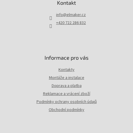
p
Kontakt
a
t
info
@
elmaker.cz
í
+420 722 286 832
Informace pro vás
Kontakty
Montáže a instalace
Doprava a platba
Reklamace a vrácení zboží
Podmínky ochrany osobních údajů
Obchodní podmínky