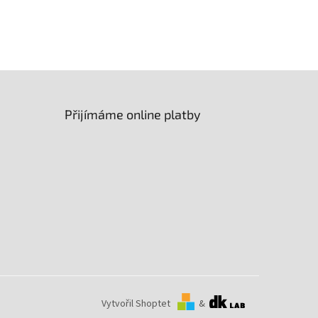
Úhel osvitu
:
120°
Přijímáme online platby
Vytvořil Shoptet
&