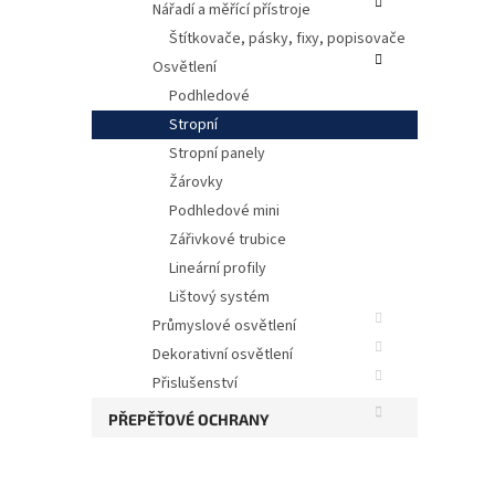
Nářadí a měřící přístroje
Štítkovače, pásky, fixy, popisovače
Osvětlení
Podhledové
Stropní
Stropní panely
Žárovky
Podhledové mini
Ultra
Zářivkové trubice
Lineární profily
Lištový systém
Průmyslové osvětlení
Dekorativní osvětlení
Přislušenství
PŘEPĚŤOVÉ OCHRANY