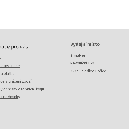
Výdejní místo
mace pro vás
Elmaker
y
Revoluční 150
a instalace
257 91 Sedlec-Prčice
a platba
ce a vrácení zboží
y ochrany osobních údajů
í podmínky