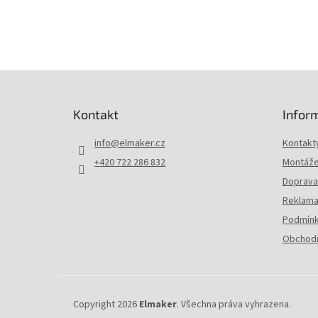
Z
á
p
Kontakt
Infor
a
t
info
@
elmaker.cz
Kontakt
í
+420 722 286 832
Montáže 
Doprava 
Reklama
Podmínk
Obchodn
Copyright 2026
Elmaker
. Všechna práva vyhrazena.