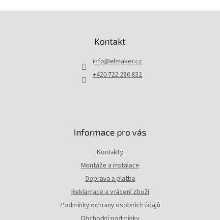
Z
á
p
Kontakt
a
t
info
@
elmaker.cz
í
+420 722 286 832
Informace pro vás
Kontakty
Montáže a instalace
Doprava a platba
Reklamace a vrácení zboží
Podmínky ochrany osobních údajů
Obchodní podmínky