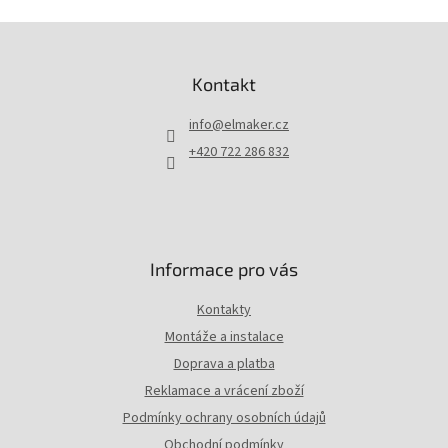
Z
á
p
Kontakt
a
t
info
@
elmaker.cz
í
+420 722 286 832
Informace pro vás
Kontakty
Montáže a instalace
Doprava a platba
Reklamace a vrácení zboží
Podmínky ochrany osobních údajů
Obchodní podmínky