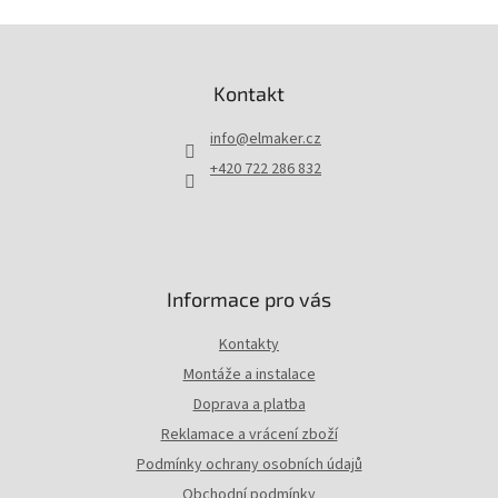
Z
á
p
Kontakt
a
t
info
@
elmaker.cz
í
+420 722 286 832
Informace pro vás
Kontakty
Montáže a instalace
Doprava a platba
Reklamace a vrácení zboží
Podmínky ochrany osobních údajů
Obchodní podmínky