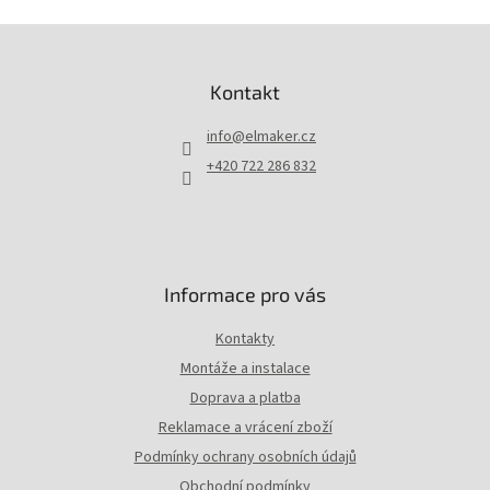
Z
á
p
Kontakt
a
t
info
@
elmaker.cz
í
+420 722 286 832
Informace pro vás
Kontakty
Montáže a instalace
Doprava a platba
Reklamace a vrácení zboží
Podmínky ochrany osobních údajů
Obchodní podmínky