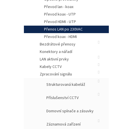
Převod lan - koax
Převod koax - UTP
Převod HDMI - UTP
Přenos LAN po 230VAC
Převod koax - HDMI
Bezdrátové přenosy
Konektory a nářadí
LAN aktivní prvky
Kabely CCTV
Kl
Zpracování signálu
Strukturovaná kabeláž
Příslušenství CCTV
Domovní spínače a zásuvky
Záznamová zařízení