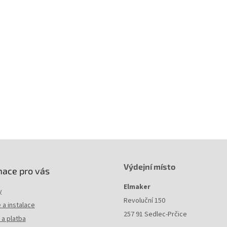
Rozhraní
1* 10/100Mbps Ethernet Port, Power So
Max.: 5W (220V/50Hz)
Spotřeba
Běžná: 4.6W (220V/50Hz)
Standby: 0.72W (220V/50Hz)
Rozměry
95 x 58 x 42 mm
Dosah
Až 300m v domě
Výdejní místo
mace pro vás
Elmaker
y
Revoluční 150
a instalace
257 91 Sedlec-Prčice
a platba