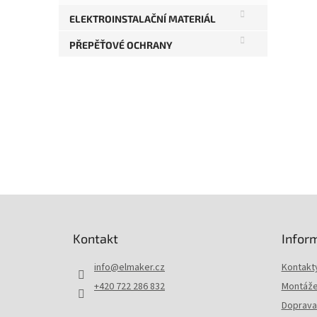
ELEKTROINSTALAČNÍ MATERIÁL
PŘEPĚŤOVÉ OCHRANY
Z
á
p
Kontakt
Infor
a
t
info
@
elmaker.cz
Kontakt
í
+420 722 286 832
Montáže 
Doprava 