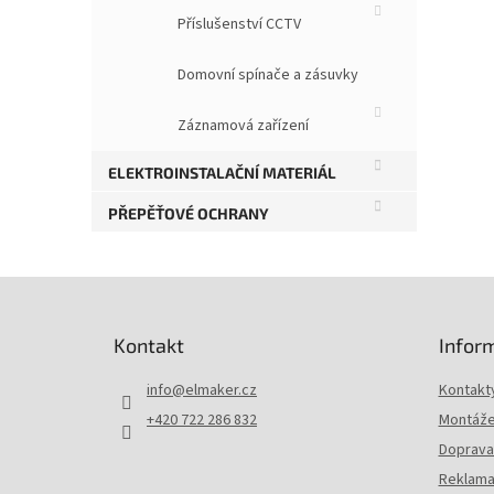
Příslušenství CCTV
Domovní spínače a zásuvky
Záznamová zařízení
ELEKTROINSTALAČNÍ MATERIÁL
PŘEPĚŤOVÉ OCHRANY
Z
á
p
Kontakt
Infor
a
t
info
@
elmaker.cz
Kontakt
í
+420 722 286 832
Montáže 
Doprava 
Reklama