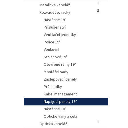
Metalická kabeláž
Rozvaděče, racky
Nástěnné 19"
Příslušenství
Ventilační jednotky
Police 19"
Venkovní
Stojanové 19"
Vana
Otevřené rámy 19"
přím
Montážní sady
Povr
Zaslepovací panely
Průchodky
Kabel management
Napájecí panely 19"
Nástěnné 10"
Optické vany a čela
Optická kabeláž