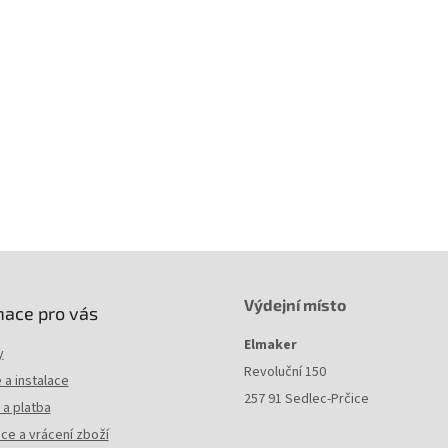
Výdejní místo
mace pro vás
Elmaker
y
Revoluční 150
a instalace
257 91 Sedlec-Prčice
a platba
ce a vrácení zboží