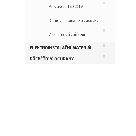
Příslušenství CCTV
Tech
Rozm
Hmot
Domovní spínače a zásuvky
Napě
Proud
Záznamová zařízení
Pojis
Příko
Průto
ELEKTROINSTALAČNÍ MATERIÁL
Hyst
PŘEPĚŤOVÉ OCHRANY
Rozs
Stupe
Urče
ČSN 
Ve ve
před
Ovlá
Zapnu
Pro 
Obs
• 1x 
• 1x 