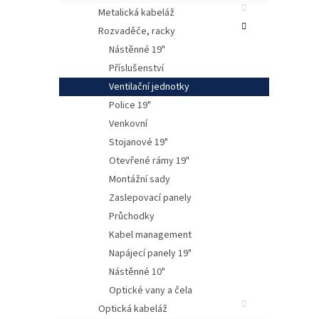
Metalická kabeláž
Rozvaděče, racky
Nástěnné 19"
Příslušenství
Ventilační jednotky
Police 19"
Venkovní
Stojanové 19"
Otevřené rámy 19"
Montážní sady
Popi
Zaslepovací panely
Vent
rozv
Průchodky
vypí
Kabel management
pro 
Napájecí panely 19"
zadní
z vrc
Nástěnné 10"
tkani
Optické vany a čela
Vent
Optická kabeláž
vzdu