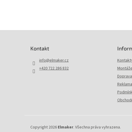
• 1x 
Z
á
p
Kontakt
Infor
a
t
info
@
elmaker.cz
Kontakt
í
+420 722 286 832
Montáže 
Doprava 
Reklama
Podmínk
Obchodn
Copyright 2026
Elmaker
. Všechna práva vyhrazena.