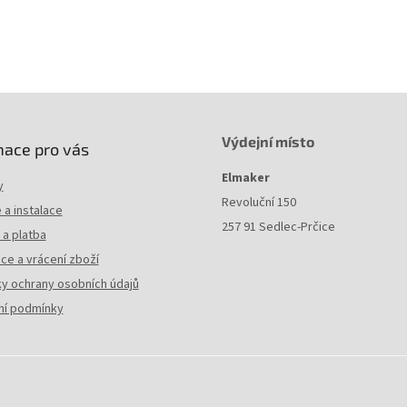
návod k instalaci a obsluze
Výdejní místo
mace pro vás
Elmaker
y
Revoluční 150
a instalace
257 91 Sedlec-Prčice
a platba
ce a vrácení zboží
y ochrany osobních údajů
í podmínky