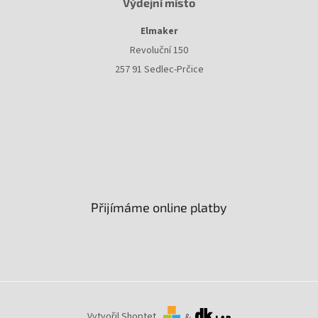
Výdejní místo
Elmaker
Revoluční 150
257 91 Sedlec-Prčice
Přijímáme online platby
Vytvořil Shoptet
&