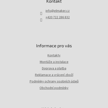
Kontakt
a
t
info
@
elmaker.cz
í
+420 722 286 832
Informace pro vás
Kontakty
Montáže a instalace
Doprava a platba
Reklamace a vrácení zboží
Podmínky ochrany osobních údajů
Obchodní podmínky