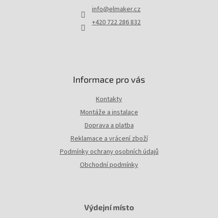
t
info
@
elmaker.cz
í
+420 722 286 832
Informace pro vás
Kontakty
Montáže a instalace
Doprava a platba
Reklamace a vrácení zboží
Podmínky ochrany osobních údajů
Obchodní podmínky
Výdejní místo