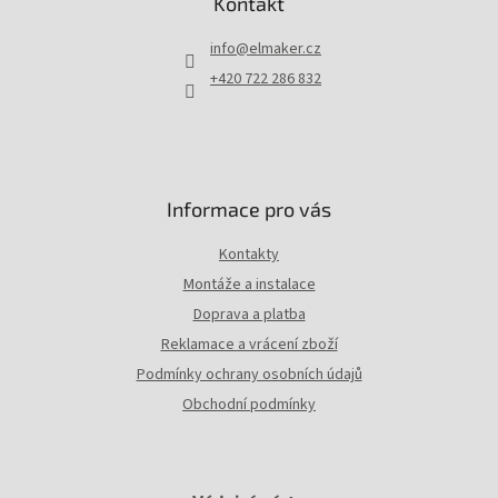
Kontakt
í
a
p
t
r
info
@
elmaker.cz
í
v
+420 722 286 832
k
y
v
ý
p
i
Informace pro vás
s
u
Kontakty
Montáže a instalace
Doprava a platba
Reklamace a vrácení zboží
Podmínky ochrany osobních údajů
Obchodní podmínky