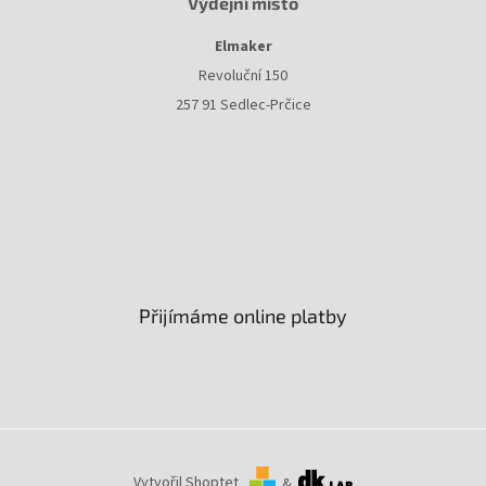
Výdejní místo
Elmaker
Revoluční 150
257 91 Sedlec-Prčice
Přijímáme online platby
Vytvořil Shoptet
&