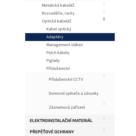
Metalická kabeláž
Rozvaděče, racky
Optická kabeláž
Kabel optický
Adaptéry
Management vláken
Patch kabely
Pigtaily
Opti
Příslušenství
např
Příslušenství CCTV
Domovní spínače a zásuvky
Záznamová zařízení
ELEKTROINSTALAČNÍ MATERIÁL
PŘEPĚŤOVÉ OCHRANY